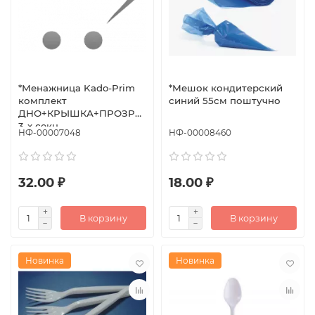
*Менажница Kado-Prim
*Мешок кондитерский
комплект
синий 55см поштучно
ДНО+КРЫШКА+ПРОЗР
3-х секц
НФ-00007048
НФ-00008460
32.00 ₽
18.00 ₽
В корзину
В корзину
Новинка
Новинка