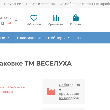
О компании
Оплата и доставка
Самосборные картонные короб
68486
Избранное
Сравнение
Корзина
вые
Пластиковые контейнеры
паковке ТМ ВЕСЕЛУХА
Собственно
ительНеУказан
е
тановка)
производст
во коробок