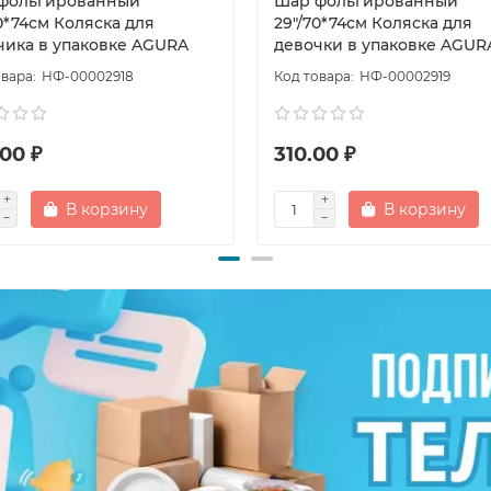
фольгированный
Шар фольгированный
0*74см Коляска для
29"/70*74см Коляска для
чика в упаковке AGURA
девочки в упаковке AGUR
НФ-00002918
НФ-00002919
00 ₽
310.00 ₽
В корзину
В корзину