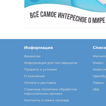
Информация
Списо
Вакансии
Магнит
Информация для поставщиков
Миасс
Правила и условия
Новоси
О компании
Оренбу
Оплата и доставка
Пермь
Страница политики обработки
Уфа
персональных данных
Контакты и схема проезда