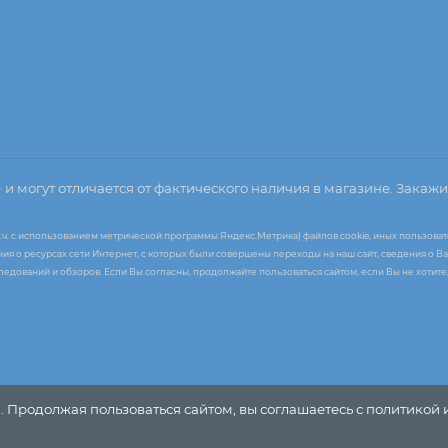
о
и могут отличается от фактического наличия в магазине. Закажи
т.ч. с использованием метрической программы Яндекс.Метрика) файлов cookie, иных пользоват
я о ресурсах сети Интернет, с которых были совершены переходы на наш сайт, сведения о Ва
следований и обзоров. Если Вы согласны, продолжайте пользоваться сайтом, если Вы не хоти
. Продолжая пользоваться сайтом, вы соглашаетесь с политикой