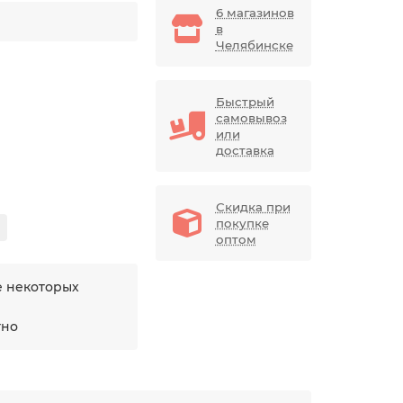
6 магазинов
в
Челябинске
Быстрый
самовывоз
или
доставка
Скидка при
покупке
оптом
е некоторых
тно