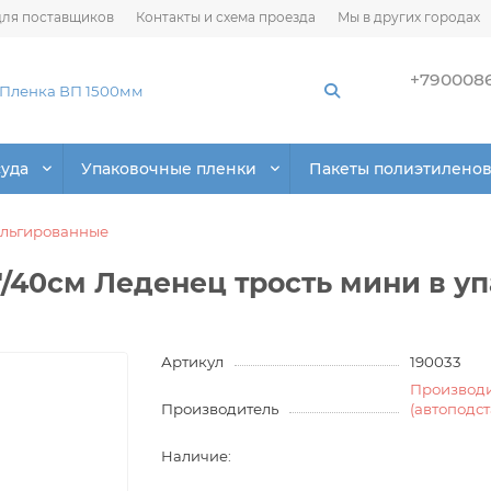
ля поставщиков
Контакты и схема проезда
Мы в других городах
+790008
суда
Упаковочные пленки
Пакеты полиэтилено
льгированные
/40см Леденец трость мини в у
Артикул
190033
Производ
Производитель
(автоподс
Наличие: