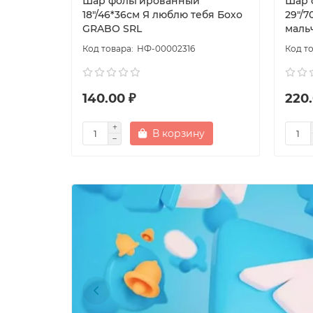
Шар фольгированный
Шар 
18"/46*36см Я люблю тебя Бохо
29"/7
GRABO SRL
маль
НФ-00002316
140.00 ₽
220.
В корзину