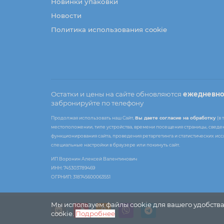
Новинки упаковки
Новости
Политика использования cookie
Остатки и цены на сайте обновляются
ежедневн
забронируйте по телефону
Продолжая использовать наш Сайт,
Вы даете согласие на обработку
(в 
местоположении, типе устройства, времени посещения страницы, сведени
функционирования сайта, проведения ретаргетинга и статистических ис
специальные настройки в браузере или покинуть сайт.
ИП Воронин Алексей Валентинович
ИНН: 745303789469
ОГРНИП: 318745600063551
Мы используем файлы cookie для вашего удобства
cookie.
Подробнее