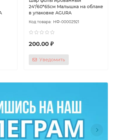
Шар фольгированный
Шар фол
24"/60*65см Малышка на облаке
Карамел
A
в упаковке AGURA
НФ-00002921
200.00 ₽
100.00
Уведомить