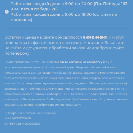
Работаем каждый день с 9:00 до 20:00 (Пр. Победы 163
и 40 летия победы 26)
Работаем каждый день с 9:00 до 18:00 (остальные
магазины)
Остатки и цены на сайте обновляются
ежедневно
и могут
отличается от фактического наличия в магазине. Закажите
на сайте и дождитесь обработки заказа или забронируйте
по телефону
Продолжая использовать наш Сайт,
Вы даете согласие на обработку
(в т.ч. с
использованием метрической программы Яндекс.Метрика) файлов cookie, иных
пользовательских данных (сведения о Вашем ip-адресе, сведения о местоположении,
типе устройства, времени посещения страницы, сведения о ресурсах сети Интернет, с
которых были совершены переходы на наш сайт, сведения о Ваших действиях на сайте),
эта информация необходима для функционирования сайта, проведения ретаргетинга и
статистических исследований и обзоров. Если Вы согласны, продолжайте пользоваться
сайтом, если Вы не хотите, чтобы Ваши данные обрабатывались необходимо установить
специальные настройки в браузере или покинуть сайт.
ИП Воронин Алексей Валентинович
ИНН: 745303789469
ОГРНИП: 318745600063551