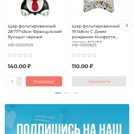
Шар фольгированный
Шар фольгированный
28"/71*46см Французский
19"/48см С Днем
бульдог черный
рождения Конфетти
звезда AGURA
НФ-00001509
НФ-00001625
140.00 ₽
110.00 ₽
В корзину
Уведомить