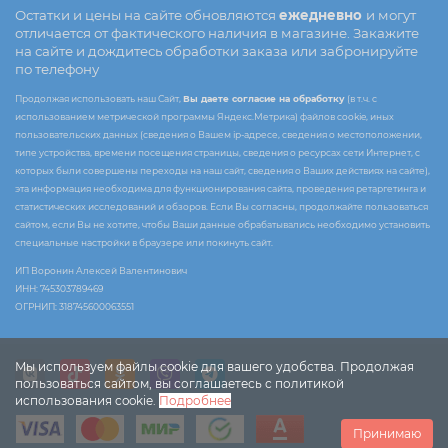
Остатки и цены на сайте обновляются
ежедневно
и могут
отличается от фактического наличия в магазине. Закажите
на сайте и дождитесь обработки заказа или забронируйте
по телефону
Продолжая использовать наш Сайт,
Вы даете согласие на обработку
(в т.ч. с
использованием метрической программы Яндекс.Метрика) файлов cookie, иных
пользовательских данных (сведения о Вашем ip-адресе, сведения о местоположении,
типе устройства, времени посещения страницы, сведения о ресурсах сети Интернет, с
которых были совершены переходы на наш сайт, сведения о Ваших действиях на сайте),
эта информация необходима для функционирования сайта, проведения ретаргетинга и
статистических исследований и обзоров. Если Вы согласны, продолжайте пользоваться
сайтом, если Вы не хотите, чтобы Ваши данные обрабатывались необходимо установить
специальные настройки в браузере или покинуть сайт.
ИП Воронин Алексей Валентинович
ИНН: 745303789469
ОГРНИП: 318745600063551
Мы используем файлы cookie для вашего удобства. Продолжая
пользоваться сайтом, вы соглашаетесь с политикой
использования cookie.
Подробнее
Принимаю