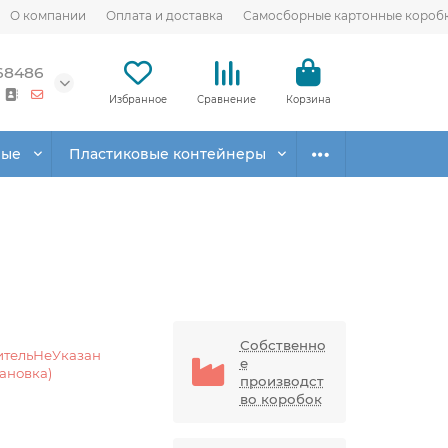
О компании
Оплата и доставка
Самосборные картонные короб
68486
Избранное
Сравнение
Корзина
вые
Пластиковые контейнеры
Собственно
ительНеУказан
е
тановка)
производст
во коробок