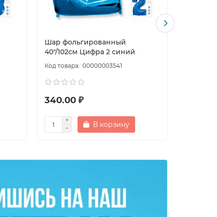
Шар фольгированный
Шар фол
40"/102см Цифра 2 синий
40"/102с
00000003541
340.00 ₽
340.00
В корзину