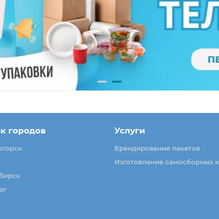
к городов
Услуги
огорск
Брендирование пакетов
Изготовление самосборных 
бирск
рг