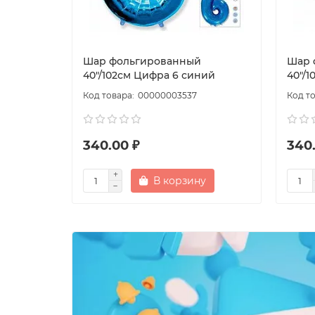
Шар фольгированный
Шар 
40"/102см Цифра 6 синий
40"/
00000003537
340.00 ₽
340
В корзину