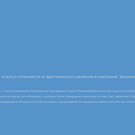
о
и могут отличается от фактического наличия в магазине. Закажи
т.ч. с использованием метрической программы Яндекс.Метрика) файлов cookie, иных пользоват
я о ресурсах сети Интернет, с которых были совершены переходы на наш сайт, сведения о Ва
следований и обзоров. Если Вы согласны, продолжайте пользоваться сайтом, если Вы не хоти