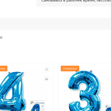
Самовывоз в рабочее время, беспла
ий
нка
Новинка