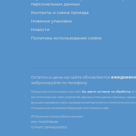
персональных данных
Контакты и схема проезда
Новинки упаковки
Новости
Политика использования cookie
Остатки и цены на сайте обновляются
ежедневн
забронируйте по телефону
Продолжая использовать наш Сайт,
Вы даете согласие на обработку
(в 
местоположении, типе устройства, времени посещения страницы, сведени
функционирования сайта, проведения ретаргетинга и статистических ис
специальные настройки в браузере или покинуть сайт.
ИП Воронин Алексей Валентинович
ИНН: 745303789469
ОГРНИП: 318745600063551