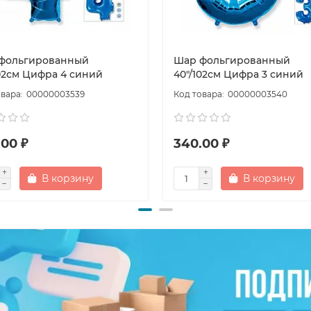
фольгированный
Шар фольгированный
102см Цифра 4 синий
40"/102см Цифра 3 синий
00000003539
00000003540
.00 ₽
340.00 ₽
В корзину
В корзину