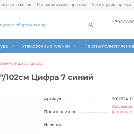
ля поставщиков
Контакты и схема проезда
Мы в других городах
+790008
суда
Упаковочные пленки
Пакеты полиэтилено
ованные шары цифры
/102см Цифра 7 синий
Артикул
901767A-P
Производ
Производитель
(автоподс
Наличие: