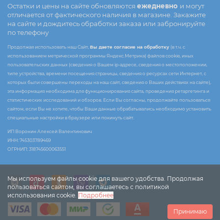
Остатки и цены на сайте обновляются
ежедневно
и могут
отличается от фактического наличия в магазине. Закажите
на сайте и дождитесь обработки заказа или забронируйте
по телефону
Продолжая использовать наш Сайт,
Вы даете согласие на обработку
(в т.ч. с
использованием метрической программы Яндекс.Метрика) файлов cookie, иных
пользовательских данных (сведения о Вашем ip-адресе, сведения о местоположении,
типе устройства, времени посещения страницы, сведения о ресурсах сети Интернет, с
которых были совершены переходы на наш сайт, сведения о Ваших действиях на сайте),
эта информация необходима для функционирования сайта, проведения ретаргетинга и
статистических исследований и обзоров. Если Вы согласны, продолжайте пользоваться
сайтом, если Вы не хотите, чтобы Ваши данные обрабатывались необходимо установить
специальные настройки в браузере или покинуть сайт.
ИП Воронин Алексей Валентинович
ИНН: 745303789469
ОГРНИП: 318745600063551
Мы используем файлы cookie для вашего удобства. Продолжая
пользоваться сайтом, вы соглашаетесь с политикой
использования cookie.
Подробнее
Принимаю