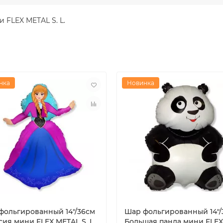
 FLEX METAL S. L.
нка
Новинка
фольгированный 14"/36см
Шар фольгированный 14"/
ия мини FLEX METAL S. L.
Большая панда мини FLEX