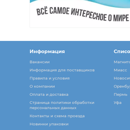
Информация
Списо
Вакансии
Магнит
Информация для поставщиков
Миасс
Правила и условия
Новоси
О компании
Оренбу
Оплата и доставка
Пермь
Страница политики обработки
Уфа
персональных данных
Контакты и схема проезда
Новинки упаковки