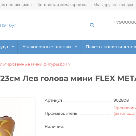
ля поставщиков
Контакты и схема проезда
Мы в других городах
+790008
суда
Упаковочные пленки
Пакеты полиэтилено
льгированные мини фигуры до 14
3см Лев голова мини FLEX METAL
Артикул
902808
Производ
Производитель
(автоподс
Наличие: