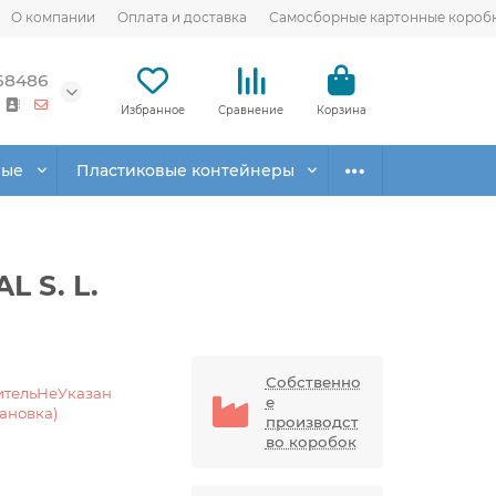
О компании
Оплата и доставка
Самосборные картонные короб
68486
Избранное
Сравнение
Корзина
вые
Пластиковые контейнеры
 S. L.
Собственно
ительНеУказан
е
тановка)
производст
во коробок