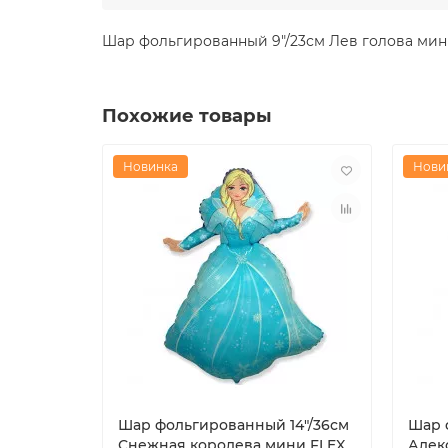
Шар фольгированный 9"/23см Лев голова мини
Похожие товары
Новинка
Нови
Шар фольгированный 14"/36см
Шар 
Снежная королева мини FLEX
Алекс