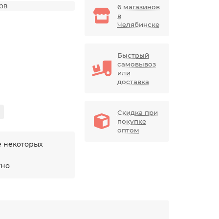
дов
6 магазинов
в
Челябинске
Быстрый
самовывоз
или
доставка
Скидка при
покупке
оптом
е некоторых
тно