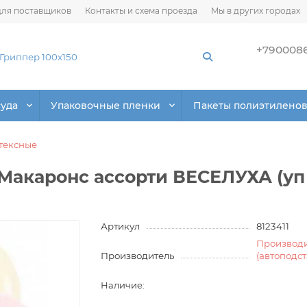
ля поставщиков
Контакты и схема проезда
Мы в других городах
+790008
суда
Упаковочные пленки
Пакеты полиэтилено
тексные
 Макаронс ассорти ВЕСЕЛУХА (уп
Артикул
8123411
Производ
Производитель
(автоподс
Наличие: