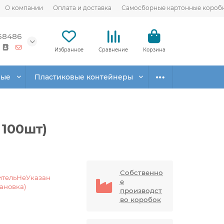
О компании
Оплата и доставка
Самосборные картонные короб
68486
Избранное
Сравнение
Корзина
вые
Пластиковые контейнеры
 100шт)
Собственно
ительНеУказан
е
тановка)
производст
во коробок