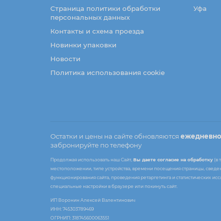
Страница политики обработки
Уфа
персональных данных
Контакты и схема проезда
Новинки упаковки
Новости
Политика использования cookie
Остатки и цены на сайте обновляются
ежедневн
забронируйте по телефону
Продолжая использовать наш Сайт,
Вы даете согласие на обработку
(в 
местоположении, типе устройства, времени посещения страницы, сведени
функционирования сайта, проведения ретаргетинга и статистических ис
специальные настройки в браузере или покинуть сайт.
ИП Воронин Алексей Валентинович
ИНН: 745303789469
ОГРНИП: 318745600063551