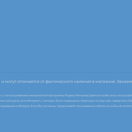
о
и могут отличается от фактического наличия в магазине. Закажи
т.ч. с использованием метрической программы Яндекс.Метрика) файлов cookie, иных пользоват
я о ресурсах сети Интернет, с которых были совершены переходы на наш сайт, сведения о Ва
следований и обзоров. Если Вы согласны, продолжайте пользоваться сайтом, если Вы не хоти