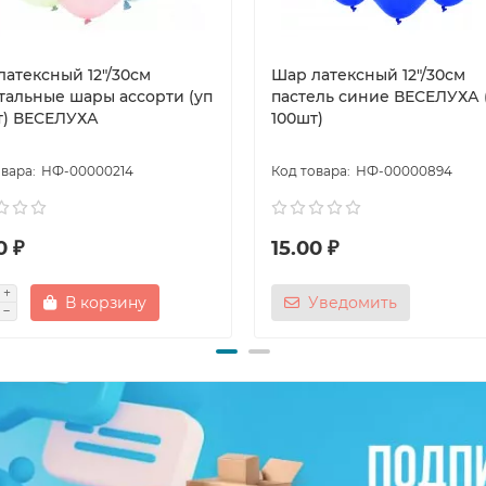
латексный 12"/30см
Шар латексный 12"/30см
тальные шары ассорти (уп
пастель синие ВЕСЕЛУХА 
т) ВЕСЕЛУХА
100шт)
НФ-00000214
НФ-00000894
0 ₽
15.00 ₽
В корзину
Уведомить