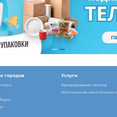
к городов
Услуги
огорск
Брендирование пакетов
Изготовление самосборных 
бирск
рг