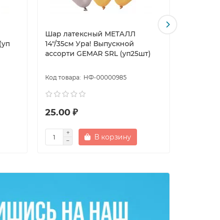
Шар латексный МЕТАЛЛ
Шар лате
(уп
14"/35см Ура! Выпускной
пастель 
ассорти GEMAR SRL (уп25шт)
сад асс
(уп100шт
НФ-00000985
25.00 ₽
20.00 
В корзину