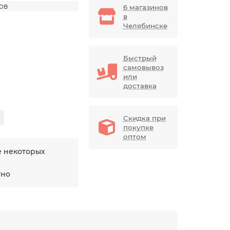
дов
6 магазинов
в
Челябинске
Быстрый
самовывоз
или
доставка
Скидка при
покупке
оптом
е некоторых
тно