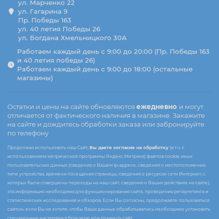
ул. Марченко 22
ул. Гагарина 9
Пр. Победы 163
ул. 40 летия Победы 26
ул. Богдана Хмельницкого 30А
Работаем каждый день с 9:00 до 20:00 (Пр. Победы 163
и 40 летия победы 26)
Работаем каждый день с 9:00 до 18:00 (остальные
магазины)
Остатки и цены на сайте обновляются
ежедневно
и могут
отличается от фактического наличия в магазине. Закажите
на сайте и дождитесь обработки заказа или забронируйте
по телефону
Продолжая использовать наш Сайт,
Вы даете согласие на обработку
(в т.ч. с
использованием метрической программы Яндекс.Метрика) файлов cookie, иных
пользовательских данных (сведения о Вашем ip-адресе, сведения о местоположении,
типе устройства, времени посещения страницы, сведения о ресурсах сети Интернет, с
которых были совершены переходы на наш сайт, сведения о Ваших действиях на сайте),
эта информация необходима для функционирования сайта, проведения ретаргетинга и
статистических исследований и обзоров. Если Вы согласны, продолжайте пользоваться
сайтом, если Вы не хотите, чтобы Ваши данные обрабатывались необходимо установить
специальные настройки в браузере или покинуть сайт.