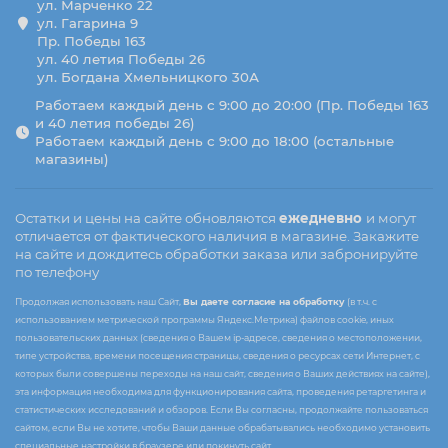
ул. Марченко 22
ул. Гагарина 9
Пр. Победы 163
ул. 40 летия Победы 26
ул. Богдана Хмельницкого 30А
Работаем каждый день с 9:00 до 20:00 (Пр. Победы 163
и 40 летия победы 26)
Работаем каждый день с 9:00 до 18:00 (остальные
магазины)
Остатки и цены на сайте обновляются
ежедневно
и могут
отличается от фактического наличия в магазине. Закажите
на сайте и дождитесь обработки заказа или забронируйте
по телефону
Продолжая использовать наш Сайт,
Вы даете согласие на обработку
(в т.ч. с
использованием метрической программы Яндекс.Метрика) файлов cookie, иных
пользовательских данных (сведения о Вашем ip-адресе, сведения о местоположении,
типе устройства, времени посещения страницы, сведения о ресурсах сети Интернет, с
которых были совершены переходы на наш сайт, сведения о Ваших действиях на сайте),
эта информация необходима для функционирования сайта, проведения ретаргетинга и
статистических исследований и обзоров. Если Вы согласны, продолжайте пользоваться
сайтом, если Вы не хотите, чтобы Ваши данные обрабатывались необходимо установить
специальные настройки в браузере или покинуть сайт.