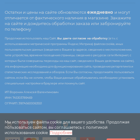
Остатки и цены на сайте обновляются
ежедневно
и могут
отличается от фактического наличия в магазине. Закажите
на сайте и дождитесь обработки заказа или забронируйте
по телефону
Продолжая использовать наш Сайт,
Вы даете согласие на обработку
(в т.ч. с
использованием метрической программы Яндекс.Метрика) файлов cookie, иных
пользовательских данных (сведения о Вашем ip-адресе, сведения о местоположении,
типе устройства, времени посещения страницы, сведения о ресурсах сети Интернет, с
которых были совершены переходы на наш сайт, сведения о Ваших действиях на сайте),
эта информация необходима для функционирования сайта, проведения ретаргетинга и
статистических исследований и обзоров. Если Вы согласны, продолжайте пользоваться
сайтом, если Вы не хотите, чтобы Ваши данные обрабатывались необходимо установить
специальные настройки в браузере или покинуть сайт.
ИП Воронин Алексей Валентинович
ИНН: 745303789469
ОГРНИП: 318745600063551
Мы используем файлы cookie для вашего удобства. Продолжая
пользоваться сайтом, вы соглашаетесь с политикой
использования cookie.
Подробнее