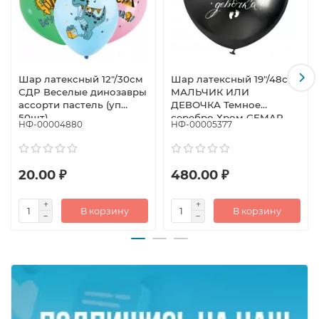
Шар латексный 12"/30см
Шар латексный 19"/48см
СДР Веселые динозавры
МАЛЬЧИК ИЛИ
ассорти пастель (уп
ДЕВОЧКА Темное
50шт)
серебро Хром GEMAR
НФ-00004880
НФ-00005377
SRL
20.00 ₽
480.00 ₽
В корзину
В корзину