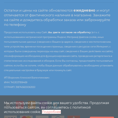
Остатки и цены на сайте обновляются
ежедневно
и могут
отличается от фактического наличия в магазине. Закажите
на сайте и дождитесь обработки заказа или забронируйте
по телефону
Продолжая использовать наш Сайт,
Вы даете согласие на обработку
(в т.ч. с
использованием метрической программы Яндекс.Метрика) файлов cookie, иных
пользовательских данных (сведения о Вашем ip-адресе, сведения о местоположении,
типе устройства, времени посещения страницы, сведения о ресурсах сети Интернет, с
которых были совершены переходы на наш сайт, сведения о Ваших действиях на сайте),
эта информация необходима для функционирования сайта, проведения ретаргетинга и
статистических исследований и обзоров. Если Вы согласны, продолжайте пользоваться
сайтом, если Вы не хотите, чтобы Ваши данные обрабатывались необходимо установить
специальные настройки в браузере или покинуть сайт.
ИП Воронин Алексей Валентинович
ИНН: 745303789469
ОГРНИП: 318745600063551
Мы используем файлы cookie для вашего удобства. Продолжая
пользоваться сайтом, вы соглашаетесь с политикой
использования cookie.
Подробнее