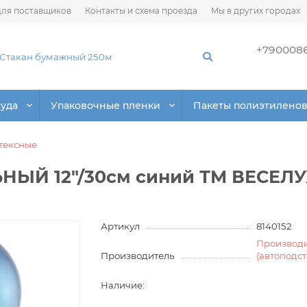
ля поставщиков
Контакты и схема проезда
Мы в других городах
+790008
суда
Упаковочные пленки
Пакеты полиэтилено
тексные
НЫЙ 12"/30см синий ТМ ВЕСЕЛУХ
Артикул
8140152
Производ
Производитель
(автоподс
Наличие: