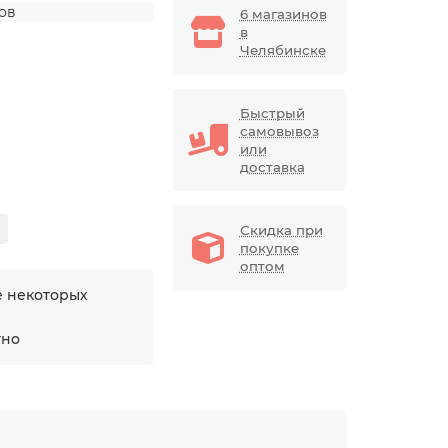
дов
6 магазинов
в
Челябинске
Быстрый
самовывоз
или
доставка
Скидка при
покупке
оптом
е некоторых
тно