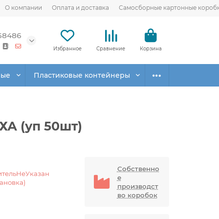
О компании
Оплата и доставка
Самосборные картонные короб
68486
Избранное
Сравнение
Корзина
вые
Пластиковые контейнеры
А (уп 50шт)
Собственно
ительНеУказан
е
тановка)
производст
во коробок