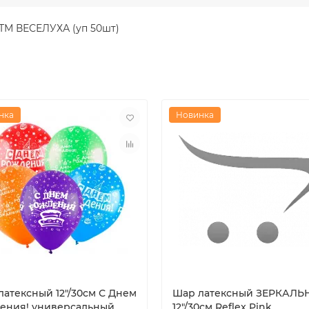
ТМ ВЕСЕЛУХА (уп 50шт)
нка
Новинка
латексный 12"/30см С Днем
Шар латексный ЗЕРКАЛ
ения! универсальный
12"/30см Reflex Pink