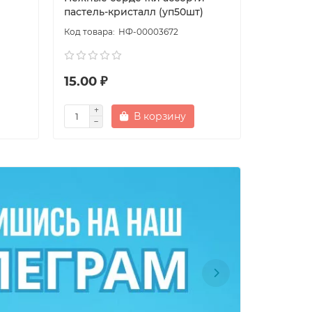
пастель-кристалл (уп50шт)
рождения
НФ-00003672
15.00 ₽
20.00 
В корзину