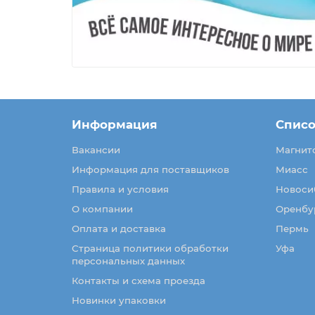
Информация
Списо
Вакансии
Магнит
Информация для поставщиков
Миасс
Правила и условия
Новоси
О компании
Оренбу
Оплата и доставка
Пермь
Страница политики обработки
Уфа
персональных данных
Контакты и схема проезда
Новинки упаковки