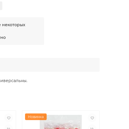
е некоторых
тно
ниверсальны.
Новинка
Новинка