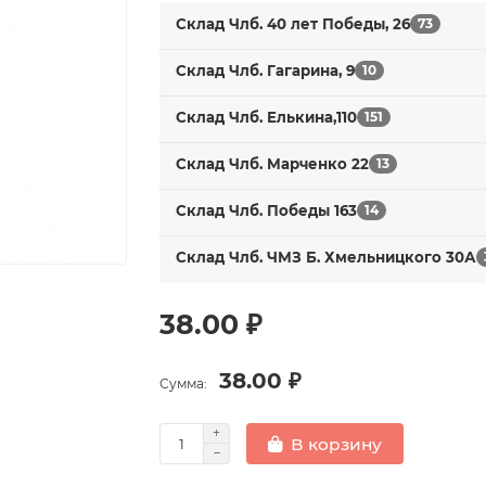
Склад Члб. 40 лет Победы, 26
73
Склад Члб. Гагарина, 9
10
Склад Члб. Елькина,110
151
Склад Члб. Марченко 22
13
Склад Члб. Победы 163
14
Склад Члб. ЧМЗ Б. Хмельницкого 30А
38.00 ₽
38.00 ₽
Сумма:
В корзину