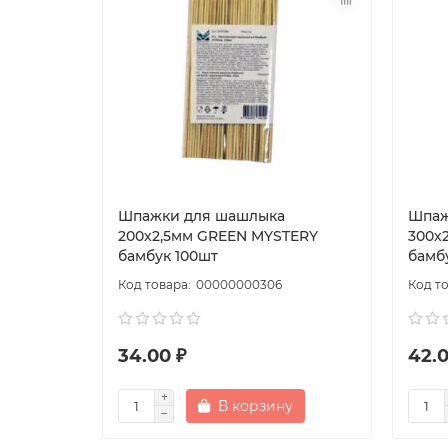
Шпажки для шашлыка
Шпаж
200х2,5мм GREEN MYSTERY
300х
бамбук 100шт
бамб
00000000306
34.00 ₽
42.0
В корзину