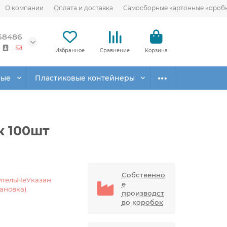
О компании
Оплата и доставка
Самосборные картонные короб
68486
Избранное
Сравнение
Корзина
вые
Пластиковые контейнеры
 100шт
Собственно
ительНеУказан
е
тановка)
производст
во коробок