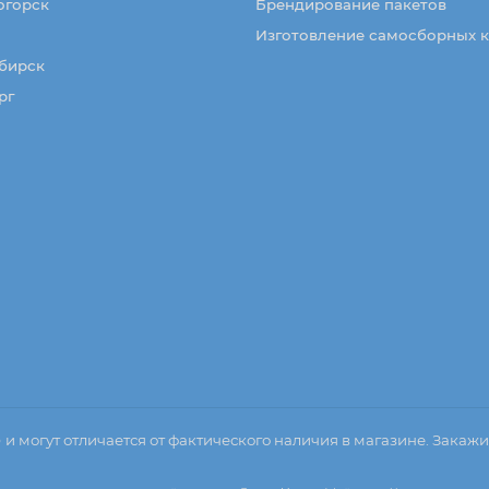
огорск
Брендирование пакетов
Изготовление самосборных 
бирск
рг
о
и могут отличается от фактического наличия в магазине. Закажи