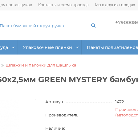
ля поставщиков
Контакты и схема проезда
Мы в других городах
+790008
суда
Упаковочные пленки
Пакеты полиэтилено
Шпажки и палочки для шашлыка
0х2,5мм GREEN MYSTERY бамбук
Артикул
1472
Производ
Производитель
(автоподс
Наличие: