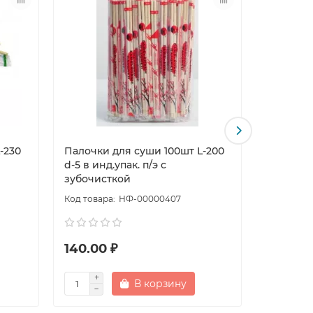
-230
Палочки для суши 100шт L-200
Шпажки 
d-5 в инд.упак. п/э с
европод
зубочисткой
НФ-00000407
140.00 ₽
29.00 
В корзину