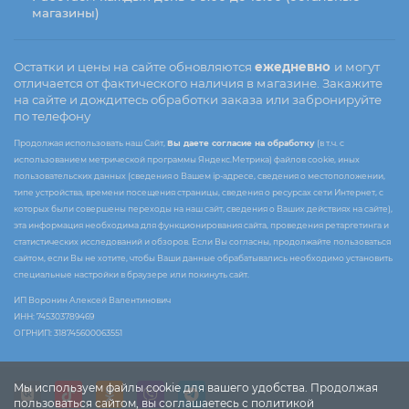
магазины)
Остатки и цены на сайте обновляются
ежедневно
и могут
отличается от фактического наличия в магазине. Закажите
на сайте и дождитесь обработки заказа или забронируйте
по телефону
Продолжая использовать наш Сайт,
Вы даете согласие на обработку
(в т.ч. с
использованием метрической программы Яндекс.Метрика) файлов cookie, иных
пользовательских данных (сведения о Вашем ip-адресе, сведения о местоположении,
типе устройства, времени посещения страницы, сведения о ресурсах сети Интернет, с
которых были совершены переходы на наш сайт, сведения о Ваших действиях на сайте),
эта информация необходима для функционирования сайта, проведения ретаргетинга и
статистических исследований и обзоров. Если Вы согласны, продолжайте пользоваться
сайтом, если Вы не хотите, чтобы Ваши данные обрабатывались необходимо установить
специальные настройки в браузере или покинуть сайт.
ИП Воронин Алексей Валентинович
ИНН: 745303789469
ОГРНИП: 318745600063551
Мы используем файлы cookie для вашего удобства. Продолжая
пользоваться сайтом, вы соглашаетесь с политикой