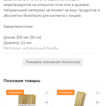
морепродуктов на открытом огне или в духовке.
Натуральный материал не влияет на вкус продуктов и
абсолютно безопасен для контакта с пищей.
Характеристики:
Длина: 300 мм (30 см)
Диаметр: 2,5 мм
Материал: натуральный бамбук
Цвет: светло-бежевый (естественный цвет бамбука)
Бренд: GREEN MYSTERY
Показать описание полностью
Количество в упаковке: 100 штук
Преимущества:
Похожие товары
Натуральный, экологически чистый материал
Не впитывает запахи и влагу, устойчив к расщеплению
Гладкая поверхность, хорошо затачиваются концы
Новинка
Новинка
Подходят для приготовления, сервировки и подачи
блюд на природу и дома