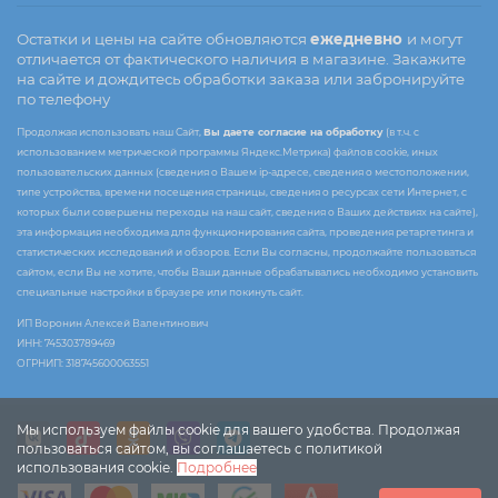
Остатки и цены на сайте обновляются
ежедневно
и могут
отличается от фактического наличия в магазине. Закажите
на сайте и дождитесь обработки заказа или забронируйте
по телефону
Продолжая использовать наш Сайт,
Вы даете согласие на обработку
(в т.ч. с
использованием метрической программы Яндекс.Метрика) файлов cookie, иных
пользовательских данных (сведения о Вашем ip-адресе, сведения о местоположении,
типе устройства, времени посещения страницы, сведения о ресурсах сети Интернет, с
которых были совершены переходы на наш сайт, сведения о Ваших действиях на сайте),
эта информация необходима для функционирования сайта, проведения ретаргетинга и
статистических исследований и обзоров. Если Вы согласны, продолжайте пользоваться
сайтом, если Вы не хотите, чтобы Ваши данные обрабатывались необходимо установить
специальные настройки в браузере или покинуть сайт.
ИП Воронин Алексей Валентинович
ИНН: 745303789469
ОГРНИП: 318745600063551
Мы используем файлы cookie для вашего удобства. Продолжая
пользоваться сайтом, вы соглашаетесь с политикой
использования cookie.
Подробнее