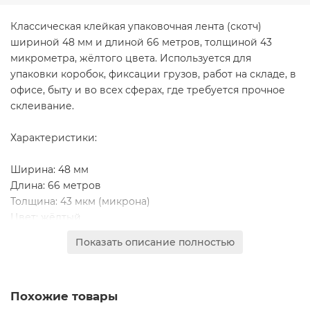
Классическая клейкая упаковочная лента (скотч)
шириной 48 мм и длиной 66 метров, толщиной 43
микрометра, жёлтого цвета. Используется для
упаковки коробок, фиксации грузов, работ на складе, в
офисе, быту и во всех сферах, где требуется прочное
склеивание.
Характеристики:
Ширина: 48 мм
Длина: 66 метров
Толщина: 43 мкм (микрона)
Цвет: жёлтый
Упаковка: 36 рулонов в коробке
Показать описание полностью
Основа: BOPP (биаксиально-ориентированный
полипропилен)
Клей: акриловый (чаще всего, если не указано иное)
Похожие товары
Преимущества: