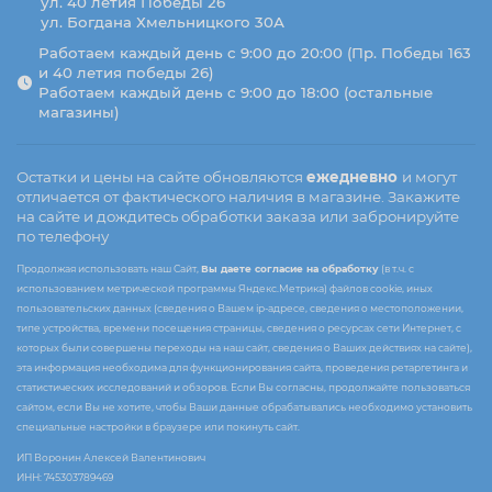
ул. 40 летия Победы 26
ул. Богдана Хмельницкого 30А
Работаем каждый день с 9:00 до 20:00 (Пр. Победы 163
и 40 летия победы 26)
Работаем каждый день с 9:00 до 18:00 (остальные
магазины)
Остатки и цены на сайте обновляются
ежедневно
и могут
отличается от фактического наличия в магазине. Закажите
на сайте и дождитесь обработки заказа или забронируйте
по телефону
Продолжая использовать наш Сайт,
Вы даете согласие на обработку
(в т.ч. с
использованием метрической программы Яндекс.Метрика) файлов cookie, иных
пользовательских данных (сведения о Вашем ip-адресе, сведения о местоположении,
типе устройства, времени посещения страницы, сведения о ресурсах сети Интернет, с
которых были совершены переходы на наш сайт, сведения о Ваших действиях на сайте),
эта информация необходима для функционирования сайта, проведения ретаргетинга и
статистических исследований и обзоров. Если Вы согласны, продолжайте пользоваться
сайтом, если Вы не хотите, чтобы Ваши данные обрабатывались необходимо установить
специальные настройки в браузере или покинуть сайт.
ИП Воронин Алексей Валентинович
ИНН: 745303789469