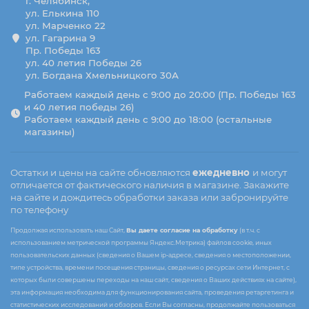
г. Челябинск,
ул. Елькина 110
ул. Марченко 22
ул. Гагарина 9
Пр. Победы 163
ул. 40 летия Победы 26
ул. Богдана Хмельницкого 30А
Работаем каждый день с 9:00 до 20:00 (Пр. Победы 163
и 40 летия победы 26)
Работаем каждый день с 9:00 до 18:00 (остальные
магазины)
Остатки и цены на сайте обновляются
ежедневно
и могут
отличается от фактического наличия в магазине. Закажите
на сайте и дождитесь обработки заказа или забронируйте
по телефону
Продолжая использовать наш Сайт,
Вы даете согласие на обработку
(в т.ч. с
использованием метрической программы Яндекс.Метрика) файлов cookie, иных
пользовательских данных (сведения о Вашем ip-адресе, сведения о местоположении,
типе устройства, времени посещения страницы, сведения о ресурсах сети Интернет, с
которых были совершены переходы на наш сайт, сведения о Ваших действиях на сайте),
эта информация необходима для функционирования сайта, проведения ретаргетинга и
статистических исследований и обзоров. Если Вы согласны, продолжайте пользоваться