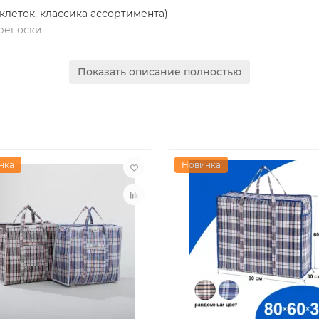
 клеток, классика ассортимента)
ереноски
иям
Показать описание полностью
ов, хранения сезонных вещей, поездок на дачу
нка
Новинка