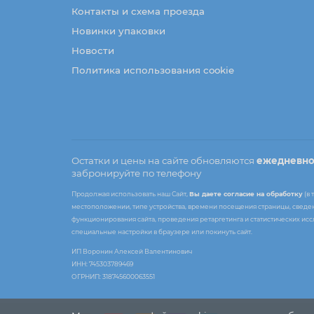
Контакты и схема проезда
Новинки упаковки
Новости
Политика использования cookie
Остатки и цены на сайте обновляются
ежедневн
забронируйте по телефону
Продолжая использовать наш Сайт,
Вы даете согласие на обработку
(в 
местоположении, типе устройства, времени посещения страницы, сведени
функционирования сайта, проведения ретаргетинга и статистических ис
специальные настройки в браузере или покинуть сайт.
ИП Воронин Алексей Валентинович
ИНН: 745303789469
ОГРНИП: 318745600063551