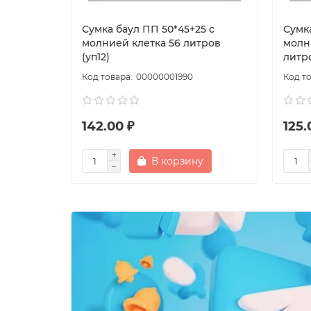
Сумка баул ПП 50*45+25 с
Сумк
молнией клетка 56 литров
молн
(уп12)
литр
00000001990
142.00 ₽
125.
В корзину