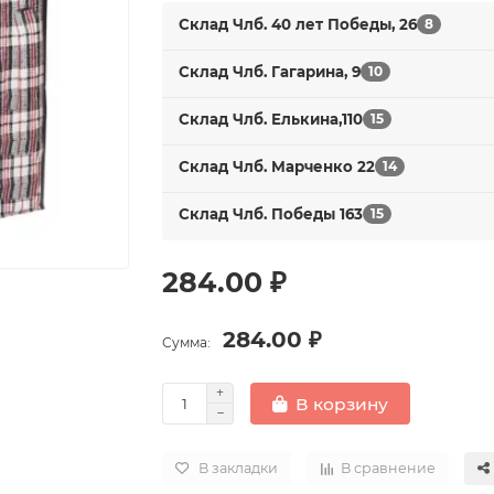
Склад Члб. 40 лет Победы, 26
8
Склад Члб. Гагарина, 9
10
Склад Члб. Елькина,110
15
Склад Члб. Марченко 22
14
Склад Члб. Победы 163
15
284.00 ₽
284.00 ₽
Сумма:
В корзину
В закладки
В сравнение