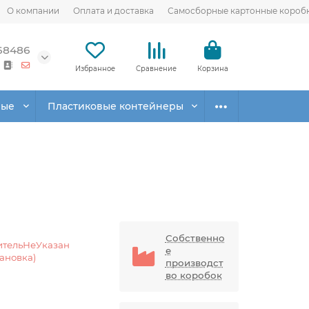
О компании
Оплата и доставка
Самосборные картонные короб
68486
Избранное
Сравнение
Корзина
вые
Пластиковые контейнеры
Собственно
ительНеУказан
е
тановка)
производст
во коробок