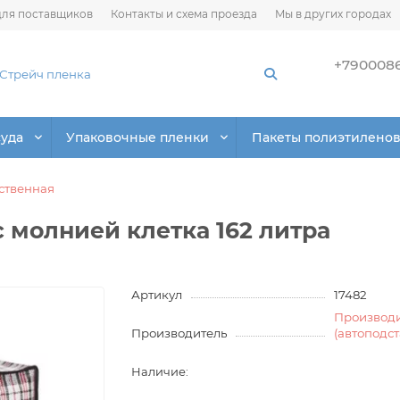
ля поставщиков
Контакты и схема проезда
Мы в других городах
+790008
суда
Упаковочные пленки
Пакеты полиэтилено
ственная
с молнией клетка 162 литра
Артикул
17482
Производ
Производитель
(автоподс
Наличие: