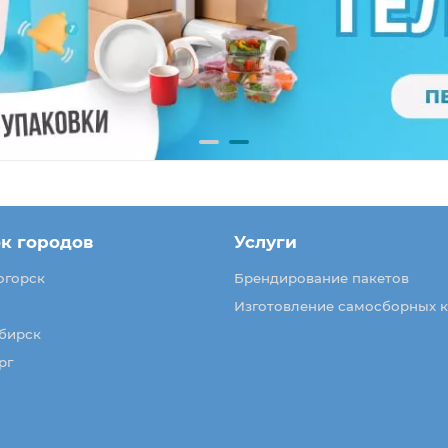
к городов
Услуги
огорск
Брендирование пакетов
Изготовление самосборных 
бирск
рг