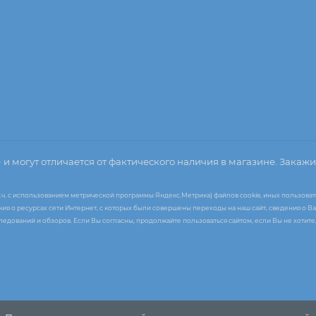
о
и могут отличается от фактического наличия в магазине. Закажи
т.ч. с использованием метрической программы Яндекс.Метрика) файлов cookie, иных пользоват
я о ресурсах сети Интернет, с которых были совершены переходы на наш сайт, сведения о Ва
следований и обзоров. Если Вы согласны, продолжайте пользоваться сайтом, если Вы не хоти