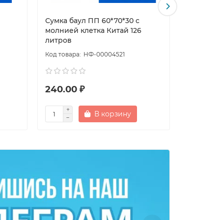
Сумка баул ПП 60*70*30 с
Сумка ба
молнией клетка Китай 126
молнией
литров
НФ-00004521
240.00 ₽
168.00
В корзину