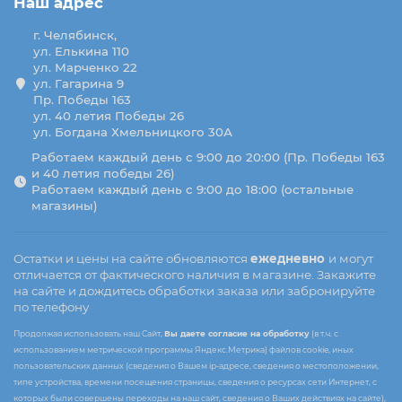
Наш адрес
г. Челябинск,
ул. Елькина 110
ул. Марченко 22
ул. Гагарина 9
Пр. Победы 163
ул. 40 летия Победы 26
ул. Богдана Хмельницкого 30А
Работаем каждый день с 9:00 до 20:00 (Пр. Победы 163
и 40 летия победы 26)
Работаем каждый день с 9:00 до 18:00 (остальные
магазины)
Остатки и цены на сайте обновляются
ежедневно
и могут
отличается от фактического наличия в магазине. Закажите
на сайте и дождитесь обработки заказа или забронируйте
по телефону
Продолжая использовать наш Сайт,
Вы даете согласие на обработку
(в т.ч. с
использованием метрической программы Яндекс.Метрика) файлов cookie, иных
пользовательских данных (сведения о Вашем ip-адресе, сведения о местоположении,
типе устройства, времени посещения страницы, сведения о ресурсах сети Интернет, с
которых были совершены переходы на наш сайт, сведения о Ваших действиях на сайте),