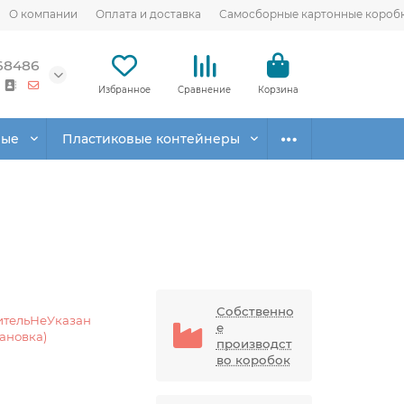
О компании
Оплата и доставка
Самосборные картонные короб
68486
Избранное
Сравнение
Корзина
вые
Пластиковые контейнеры
Собственно
ительНеУказан
е
тановка)
производст
во коробок