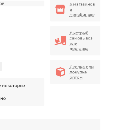
дов
6 магазинов
в
Челябинске
Быстрый
самовывоз
или
доставка
Скидка при
покупке
оптом
е некоторых
тно