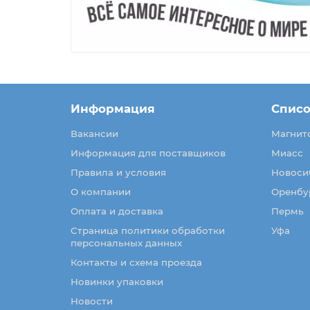
Информация
Списо
Вакансии
Магнит
Информация для поставщиков
Миасс
Правила и условия
Новоси
О компании
Оренбу
Оплата и доставка
Пермь
Страница политики обработки
Уфа
персональных данных
Контакты и схема проезда
Новинки упаковки
Новости