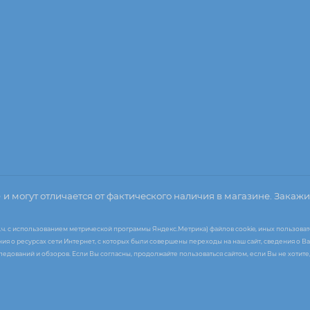
о
и могут отличается от фактического наличия в магазине. Закажи
т.ч. с использованием метрической программы Яндекс.Метрика) файлов cookie, иных пользоват
я о ресурсах сети Интернет, с которых были совершены переходы на наш сайт, сведения о Ва
следований и обзоров. Если Вы согласны, продолжайте пользоваться сайтом, если Вы не хоти