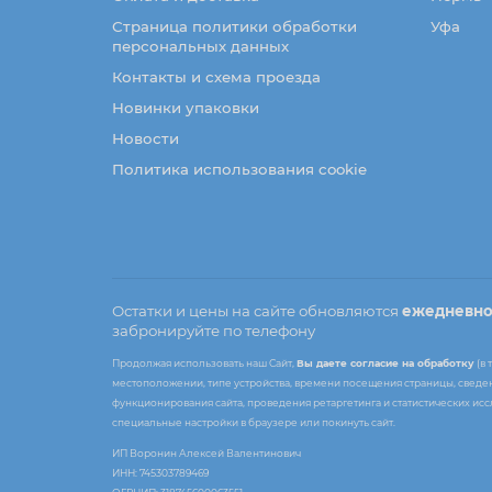
Страница политики обработки
Уфа
персональных данных
Контакты и схема проезда
Новинки упаковки
Новости
Политика использования cookie
Остатки и цены на сайте обновляются
ежедневн
забронируйте по телефону
Продолжая использовать наш Сайт,
Вы даете согласие на обработку
(в 
местоположении, типе устройства, времени посещения страницы, сведени
функционирования сайта, проведения ретаргетинга и статистических ис
специальные настройки в браузере или покинуть сайт.
ИП Воронин Алексей Валентинович
ИНН: 745303789469