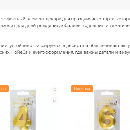
о эффектный элемент декора для праздничного торта, кото
одходит для дней рождения, юбилеев, годовщин и тематиче
ании, устойчиво фиксируется в десерте и обеспечивает акк
ких, HoReCa и event-оформления, где важны детали и визу
нка
Новинка