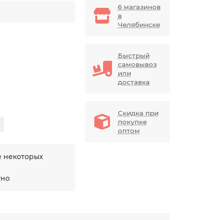
6 магазинов
в
Челябинске
Быстрый
самовывоз
или
доставка
Скидка при
покупке
оптом
е некоторых
тно