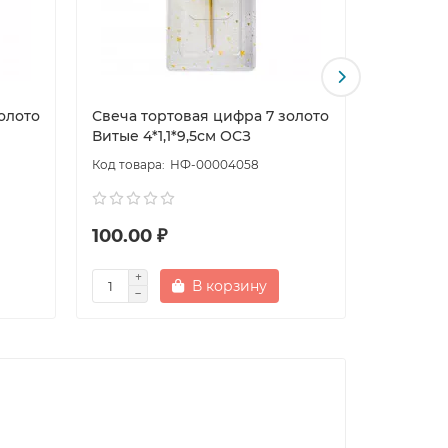
олото
Свеча тортовая цифра 7 золото
Свеча то
Витые 4*1,1*9,5см ОСЗ
Витые 4*
НФ-00004058
100.00 ₽
100.00
В корзину