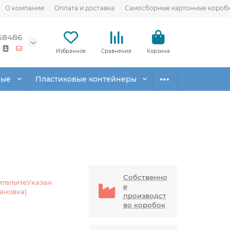
О компании
Оплата и доставка
Самосборные картонные короб
68486
Избранное
Сравнение
Корзина
вые
Пластиковые контейнеры
Собственно
ительНеУказан
е
тановка)
производст
во коробок