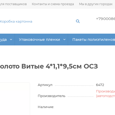
ля поставщиков
Контакты и схема проезда
Мы в других городах
+790008
суда
Упаковочные пленки
Пакеты полиэтилено
олото Витые 4*1,1*9,5см ОСЗ
Артикул
6472
Производ
Производитель
(автоподс
Наличие: