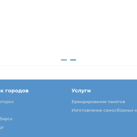
к городов
Услуги
огорск
Брендирование пакетов
Изготовление самосборных 
бирск
рг