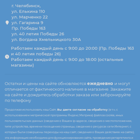
г. Челябинск,
ул. Елькина 110
ул. Марченко 22
ул. Гагарина 9
Пр. Победы 163
ул. 40 летия Победы 26
ул. Богдана Хмельницкого 30А
Работаем каждый день с 9:00 до 20:00 (Пр. Победы 163
и 40 летия победы 26)
Работаем каждый день с 9:00 до 18:00 (остальные
магазины)
Остатки и цены на сайте обновляются
ежедневно
и могут
отличается от фактического наличия в магазине. Закажите
на сайте и дождитесь обработки заказа или забронируйте
по телефону
Продолжая использовать наш Сайт,
Вы даете согласие на обработку
(в т.ч. с
использованием метрической программы Яндекс.Метрика) файлов cookie, иных
пользовательских данных (сведения о Вашем ip-адресе, сведения о местоположении,
типе устройства, времени посещения страницы, сведения о ресурсах сети Интернет, с
которых были совершены переходы на наш сайт, сведения о Ваших действиях на сайте),
эта информация необходима для функционирования сайта, проведения ретаргетинга и