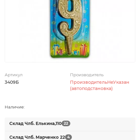
Артикул
Производитель
3409Б
ПроизводительНеУказан
(автоподстановка)
Наличие:
Склад Члб. Елькина,110
22
Склад Члб. Марченко 22
4