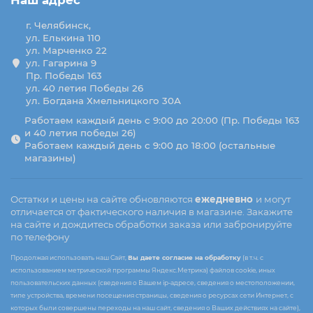
Наш адрес
г. Челябинск,
ул. Елькина 110
ул. Марченко 22
ул. Гагарина 9
Пр. Победы 163
ул. 40 летия Победы 26
ул. Богдана Хмельницкого 30А
Работаем каждый день с 9:00 до 20:00 (Пр. Победы 163
и 40 летия победы 26)
Работаем каждый день с 9:00 до 18:00 (остальные
магазины)
Остатки и цены на сайте обновляются
ежедневно
и могут
отличается от фактического наличия в магазине. Закажите
на сайте и дождитесь обработки заказа или забронируйте
по телефону
Продолжая использовать наш Сайт,
Вы даете согласие на обработку
(в т.ч. с
использованием метрической программы Яндекс.Метрика) файлов cookie, иных
пользовательских данных (сведения о Вашем ip-адресе, сведения о местоположении,
типе устройства, времени посещения страницы, сведения о ресурсах сети Интернет, с
которых были совершены переходы на наш сайт, сведения о Ваших действиях на сайте),