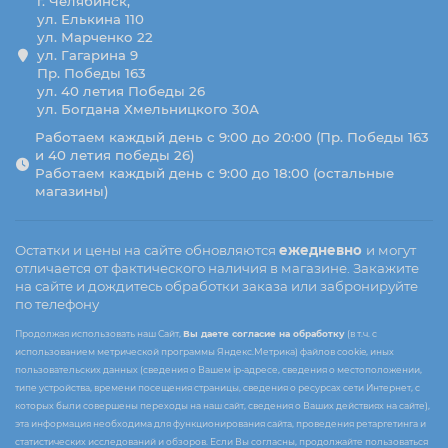
г. Челябинск,
ул. Елькина 110
ул. Марченко 22
ул. Гагарина 9
Пр. Победы 163
ул. 40 летия Победы 26
ул. Богдана Хмельницкого 30А
Работаем каждый день с 9:00 до 20:00 (Пр. Победы 163
и 40 летия победы 26)
Работаем каждый день с 9:00 до 18:00 (остальные
магазины)
Остатки и цены на сайте обновляются
ежедневно
и могут
отличается от фактического наличия в магазине. Закажите
на сайте и дождитесь обработки заказа или забронируйте
по телефону
Продолжая использовать наш Сайт,
Вы даете согласие на обработку
(в т.ч. с
использованием метрической программы Яндекс.Метрика) файлов cookie, иных
пользовательских данных (сведения о Вашем ip-адресе, сведения о местоположении,
типе устройства, времени посещения страницы, сведения о ресурсах сети Интернет, с
которых были совершены переходы на наш сайт, сведения о Ваших действиях на сайте),
эта информация необходима для функционирования сайта, проведения ретаргетинга и
статистических исследований и обзоров. Если Вы согласны, продолжайте пользоваться