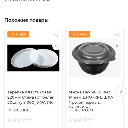
Похожие товары
Новинка
Новинка
Тарелка пластиковая
Миска ПР-МС 350мл
220мм Стандарт белая
144мм ДНО+КРЫШКА
50шт (уп1000) УФА ЛК
Протэк черная
(кор540шт)
НФ-00006185
НФ-00006841