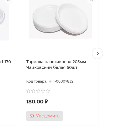
d-170
Тарелка пластиковая 205мм
Тарелка
Чайковский белая 50шт
ИнПл бел
НФ-00007832
180.00 ₽
340.00
Уведомить