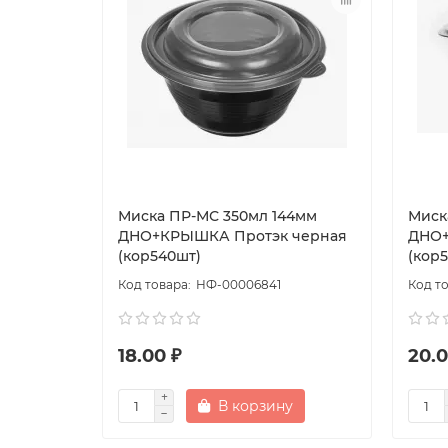
Миска ПР-МС 350мл 144мм
Миск
ДНО+КРЫШКА Протэк черная
ДНО+
(кор540шт)
(кор
НФ-00006841
18.00 ₽
20.0
В корзину