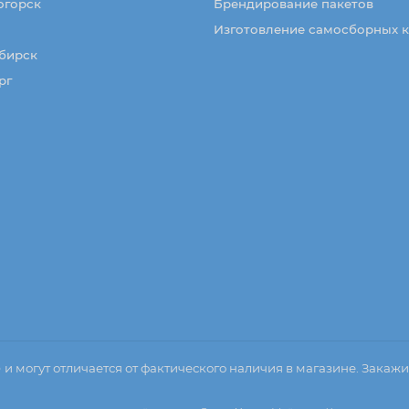
огорск
Брендирование пакетов
Изготовление самосборных 
бирск
рг
о
и могут отличается от фактического наличия в магазине. Закажи