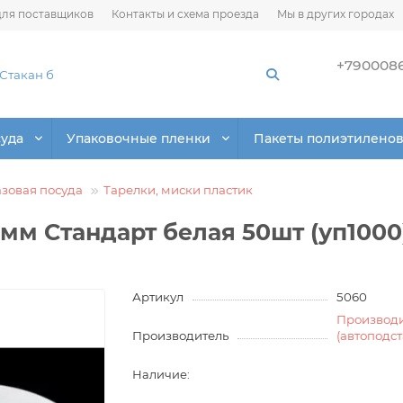
ля поставщиков
Контакты и схема проезда
Мы в других городах
+790008
суда
Упаковочные пленки
Пакеты полиэтилено
зовая посуда
Тарелки, миски пластик
мм Стандарт белая 50шт (уп100
Артикул
5060
Производ
Производитель
(автоподс
Наличие: