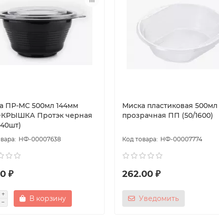
а ПР-МС 500мл 144мм
Миска пластиковая 500мл 
КРЫШКА Протэк черная
прозрачная ПП (50/1600)
540шт)
НФ-00007638
НФ-00007774
0 ₽
262.00 ₽
В корзину
Уведомить