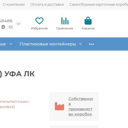
О компании
Оплата и доставка
Самосборные картонные короб
68486
Избранное
Сравнение
Корзина
вые
Пластиковые контейнеры
0) УФА ЛК
Собственно
ительНеУказан
е
тановка)
производст
во коробок