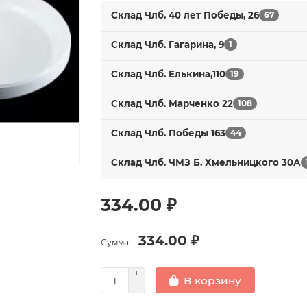
Склад Члб. 40 лет Победы, 26
67
Склад Члб. Гагарина, 9
1
Склад Члб. Елькина,110
19
Склад Члб. Марченко 22
108
Склад Члб. Победы 163
44
Склад Члб. ЧМЗ Б. Хмельницкого 30А
334.00 ₽
334.00 ₽
Сумма:
В корзину