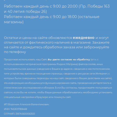
Работаем каждый день с 9:00 до 20:00 (Пр. Победы 163
и 40 летия победы 26)
Работаем каждый день с 9:00 до 18:00 (остальные
магазины)
Остатки и цены на сайте обновляются
ежедневно
и могут
отличается от фактического наличия в магазине. Закажите
на сайте и дождитесь обработки заказа или забронируйте
по телефону
Продолжая использовать наш Сайт,
Вы даете согласие на обработку
(в т.ч. с
использованием метрической программы Яндекс.Метрика) файлов cookie, иных
пользовательских данных (сведения о Вашем ip-адресе, сведения о местоположении,
типе устройства, времени посещения страницы, сведения о ресурсах сети Интернет, с
которых были совершены переходы на наш сайт, сведения о Ваших действиях на сайте),
эта информация необходима для функционирования сайта, проведения ретаргетинга и
статистических исследований и обзоров. Если Вы согласны, продолжайте пользоваться
сайтом, если Вы не хотите, чтобы Ваши данные обрабатывались необходимо установить
специальные настройки в браузере или покинуть сайт.
ИП Воронин Алексей Валентинович
ИНН: 745303789469
ОГРНИП: 318745600063551