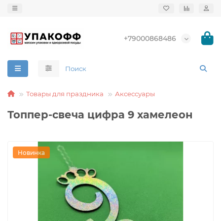
+79000868486
Товары для праздника
Аксессуары
Топпер-свеча цифра 9 хамелеон
Новинка