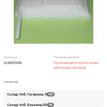
Артикул
Производитель
52380100B
ПроизводительНеУказан
(автоподстановка)
Наличие:
Склад Члб. Гагарина, 9
165
Склад Члб. Елькина,110
76