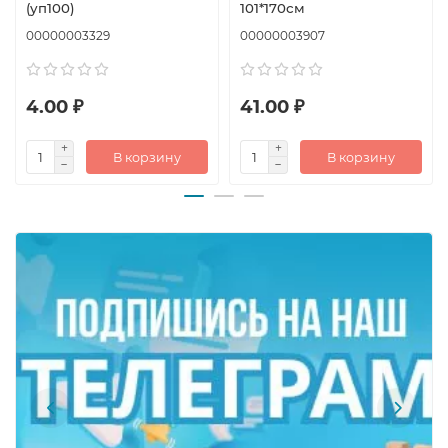
(уп100)
101*170см
00000003329
00000003907
4.00 ₽
41.00 ₽
В корзину
В корзину