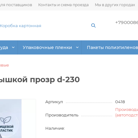
ля поставщиков
Контакты и схема проезда
Мы в других городах
+790008
суда
Упаковочные пленки
Пакеты полиэтилено
овые
рышкой прозр d-230
Артикул
0418
Производ
Производитель
(автоподс
Наличие: