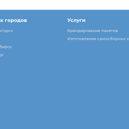
к городов
Услуги
огорск
Брендирование пакетов
Изготовление самосборных 
бирск
рг