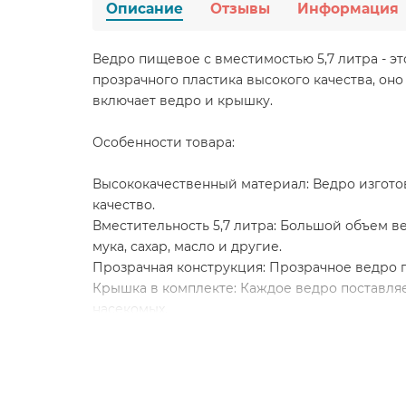
Описание
Отзывы
Информация
Ведро пищевое с вместимостью 5,7 литра - э
прозрачного пластика высокого качества, он
включает ведро и крышку.
Особенности товара:
Высококачественный материал: Ведро изготов
качество.
Вместительность 5,7 литра: Большой объем в
мука, сахар, масло и другие.
Прозрачная конструкция: Прозрачное ведро п
Крышка в комплекте: Каждое ведро поставляе
насекомых.
Удобный диаметр: Ведро имеет диаметр 230 м
Ведро пищевое 5,7л с крышкой прозрачное д
ресторанах, кафе и других предприятиях пи
запасы продуктов, обеспечить их свежесть и 