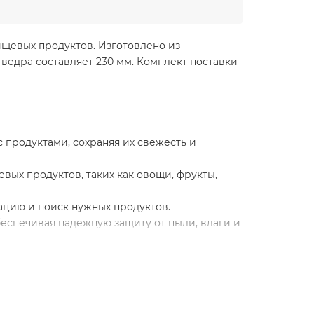
ищевых продуктов. Изготовлено из
ведра составляет 230 мм. Комплект поставки
 продуктами, сохраняя их свежесть и
вых продуктов, таких как овощи, фрукты,
ацию и поиск нужных продуктов.
беспечивая надежную защиту от пыли, влаги и
полках или в холодильнике.
ки пищевых продуктов в домашних условиях,
ачной конструкции, оно поможет упорядочить