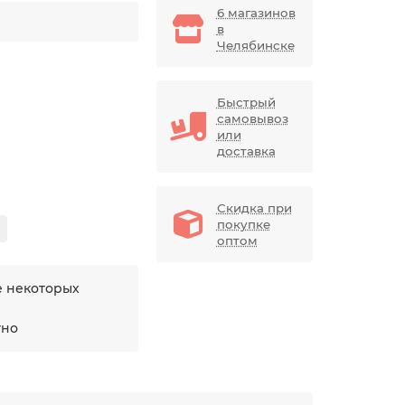
6 магазинов
в
Челябинске
Быстрый
самовывоз
или
доставка
Скидка при
покупке
оптом
е некоторых
тно