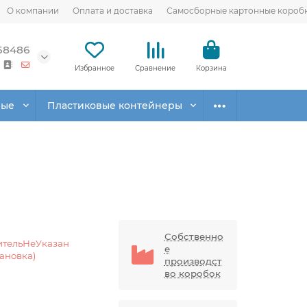
О компании
Оплата и доставка
Самосборные картонные короб
68486
Избранное
Сравнение
Корзина
вые
Пластиковые контейнеры
Собственно
ительНеУказан
е
тановка)
производст
во коробок