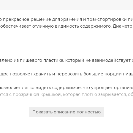
то прекрасное решение для хранения и транспортировки п
о обеспечивает отличную видимость содержимого. Диаметр 
лено из пищевого пластика, который не взаимодействует с
едра позволяет хранить и перевозить большие порции пище
озволяет легко видеть содержимое, что упрощает организ
тся с прозрачной крышкой, которая плотно закрывается, о
м, что делает его удобным для хранения и размещения на 
Показать описание полностью
иаметром 230 мм - отличный выбор для хранения и перевоз
щевого обслуживания. Благодаря большому объему и прозр
легко контролировать их количество.