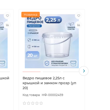
Новинка
Новинка
ышкой
Ведро пищевое 2,25л с
Ведро п
крышкой и замком прозр (уп
прозр (у
20)
НФ-00002459