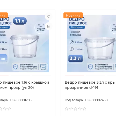
нка
Новинка
о пищевое 1,1л с крышкой
Ведро пищевое 3,3л с кр
ком прозр (уп 20)
прозрачное d-191
НФ-00001205
НФ-00002458