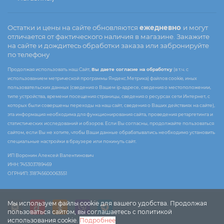
Остатки и цены на сайте обновляются
ежедневно
и могут
отличается от фактического наличия в магазине. Закажите
на сайте и дождитесь обработки заказа или забронируйте
по телефону
Продолжая использовать наш Сайт,
Вы даете согласие на обработку
(в т.ч. с
использованием метрической программы Яндекс.Метрика) файлов cookie, иных
пользовательских данных (сведения о Вашем ip-адресе, сведения о местоположении,
типе устройства, времени посещения страницы, сведения о ресурсах сети Интернет, с
которых были совершены переходы на наш сайт, сведения о Ваших действиях на сайте),
эта информация необходима для функционирования сайта, проведения ретаргетинга и
статистических исследований и обзоров. Если Вы согласны, продолжайте пользоваться
сайтом, если Вы не хотите, чтобы Ваши данные обрабатывались необходимо установить
специальные настройки в браузере или покинуть сайт.
ИП Воронин Алексей Валентинович
ИНН: 745303789469
ОГРНИП: 318745600063551
Мы используем файлы cookie для вашего удобства. Продолжая
пользоваться сайтом, вы соглашаетесь с политикой
использования cookie.
Подробнее