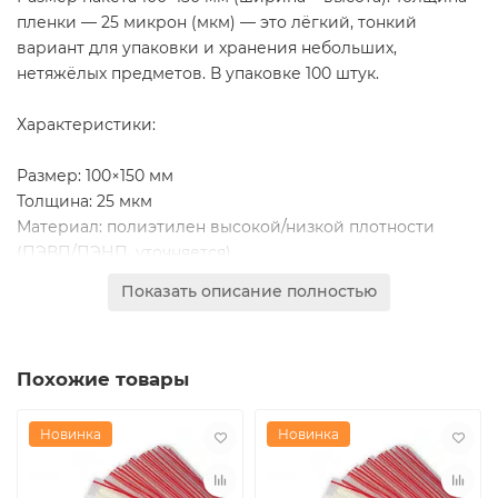
пленки — 25 микрон (мкм) — это лёгкий, тонкий
вариант для упаковки и хранения небольших,
нетяжёлых предметов. В упаковке 100 штук.
Характеристики:
Размер: 100×150 мм
Толщина: 25 мкм
Материал: полиэтилен высокой/низкой плотности
(ПЭВП/ПЭНП, уточняется)
Тип застёжки: гриппер (зип-лок), многократное
Показать описание полностью
открытие/закрытие
Цвет: прозрачный
Упаковка: 100 шт в пачке
Похожие товары
Преимущества:
Дешевый и практичный для фасовки лёгких, некрупных
Новинка
Новинка
товаров
Надежная защита от пыли, влаги, внешних