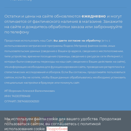
Остатки и цены на сайте обновляются
ежедневно
и могут
отличается от фактического наличия в магазине. Закажите
на сайте и дождитесь обработки заказа или забронируйте
по телефону
Продолжая использовать наш Сайт,
Вы даете согласие на обработку
(в т.ч. с
использованием метрической программы Яндекс.Метрика) файлов cookie, иных
пользовательских данных (сведения о Вашем ip-адресе, сведения о местоположении,
типе устройства, времени посещения страницы, сведения о ресурсах сети Интернет, с
которых были совершены переходы на наш сайт, сведения о Ваших действиях на сайте),
эта информация необходима для функционирования сайта, проведения ретаргетинга и
статистических исследований и обзоров. Если Вы согласны, продолжайте пользоваться
сайтом, если Вы не хотите, чтобы Ваши данные обрабатывались необходимо установить
специальные настройки в браузере или покинуть сайт.
ИП Воронин Алексей Валентинович
ИНН: 745303789469
ОГРНИП: 318745600063551
Мы используем файлы cookie для вашего удобства. Продолжая
пользоваться сайтом, вы соглашаетесь с политикой
использования cookie.
Подробнее